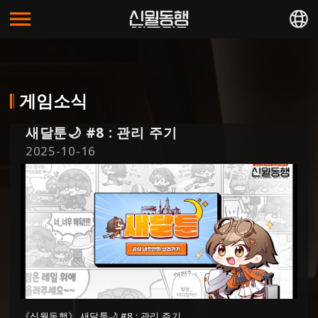
한국어
日本語
繁體中文
게임소식
새달툰🌙 #8 : 관리 주기
2025-10-16
《신월동행》 새달툰🌙 #8 : 관리 주기