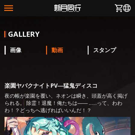
한국어
日本語
繁體中文
GALLERY
画像
動画
スタンプ
楽園ヤバクナイトPV―猛鬼ディスコ
夜の帳が楽園を覆い、ネオンは瞬き、頭蓋が高く掲げ
られる。 除霊！退魔！俺たちは―― ……って、わわ
わ！？どっちへ逃げればいいんだ！？