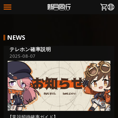
한국어
日本語
繁體中文
NEWS
テレホン確率説明
2025-08-07
【常設招待確率ガイド】