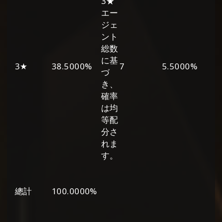
3★
エー
ジェ
ント
総数
に基
3★
38.5000%
7
5.5000%
づ
き、
確率
は均
等配
分さ
れま
す。
總計
100.0000%