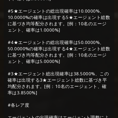
#5★エージェントの総出現確率は10.0000%、
10.0000%の確率は出現する5★エージェント総数
に基づき均等配分されます。[例：10名のエージ
ェント、確率は1.0000%]
#4★エージェントの総出現確率は50.0000%、
50.0000%の確率は出現する4★エージェント総数
に基づき均等配分されます。[例：10名のエージ
ェント、確率は5.0000%]
#3★エージェント総出現確率は38.5000%、この
確率は出現する3★エージェント総数に基づき平
均配分されます。[例：10名のエージェント、確
率は3.8500%]
#各レア度
エージェントの出現確率はエージェント調整によ