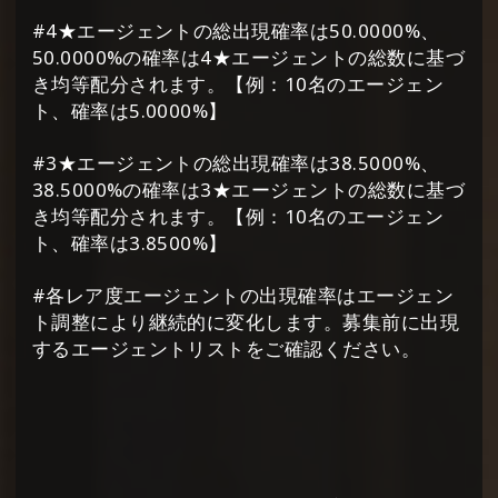
#4★エージェントの総出現確率は50.0000%、
50.0000%の確率は4★エージェントの総数に基づ
き均等配分されます。【例：10名のエージェン
ト、確率は5.0000%】
#3★エージェントの総出現確率は38.5000%、
38.5000%の確率は3★エージェントの総数に基づ
き均等配分されます。【例：10名のエージェン
ト、確率は3.8500%】
#各レア度エージェントの出現確率はエージェン
ト調整により継続的に変化します。募集前に出現
するエージェントリストをご確認ください。