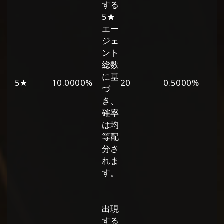
する
5★
エー
ジェ
ント
総数
に基
5★
10.0000%
20
0.5000%
づ
き、
確率
は均
等配
分さ
れま
す。
出現
する