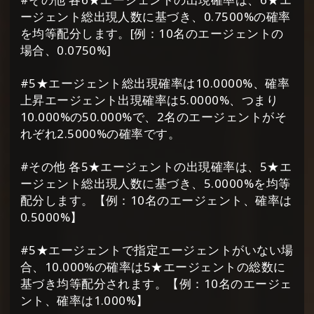
ージェント総出現人数に基づき、0.7500%の確率
を均等配分します。[例：10名のエージェントの
場合、0.0750%]
#5★エージェント総出現確率は10.0000%、確率
上昇エージェント出現確率は5.0000%、つまり
10.000%の50.000%で、2名のエージェントがそ
れぞれ2.5000%の確率です。
#その他 各5★エージェントの出現確率は、5★エ
ージェント総出現人数に基づき、5.0000%を均等
配分します。【例：10名のエージェント、確率は
0.5000%】
#5★エージェントで指定エージェントがいない場
合、10.000%の確率は5★エージェントの総数に
基づき均等配分されます。【例：10名のエージェ
ント、確率は1.000%】