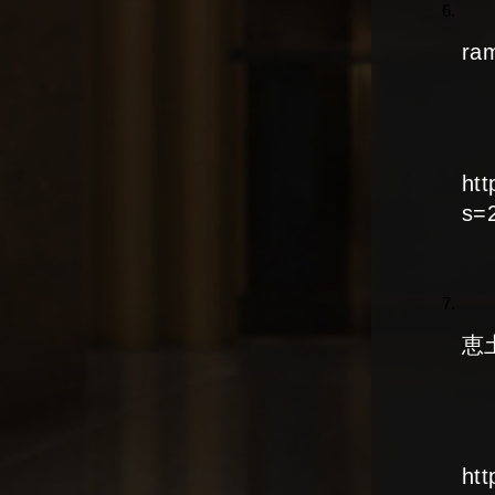
ra
ht
s=
恵
ht