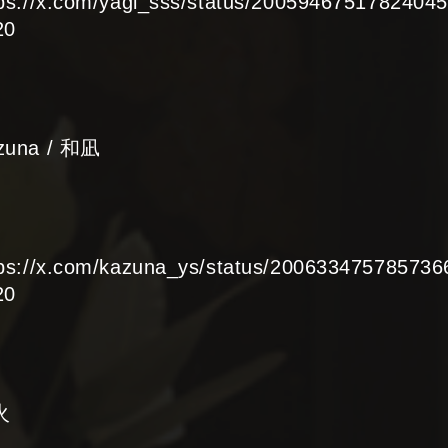
tps://x.com/yagi_sss/status/2005946751782404
20
zuna / 和凪
tps://x.com/kazuna_ys/status/20063347578573
20
火