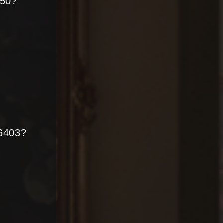
550?
66403?