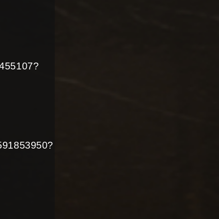
5455107?
0591853950?