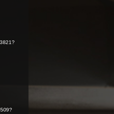
73821?
3509?