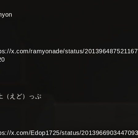
myon
tps://x.com/ramyonade/status/20139648752116
20
土（えど）っぷ
tps://x.com/Edop1725/status/201396690344709