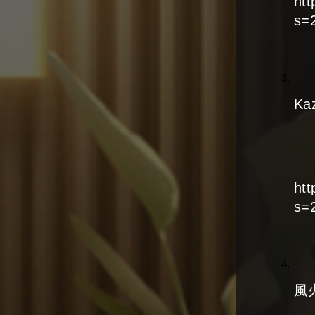
ht
s=
Ka
ht
s=
風