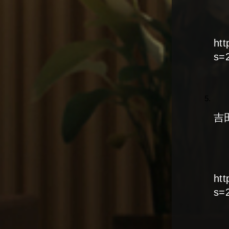
ht
s=
吉
ht
s=