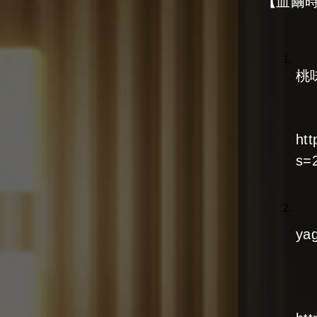
【
血繭
桃
ht
s=
yag