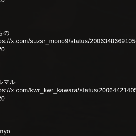
もの
tps://x.com/suzsr_mono9/status/200634866910
20
ルマル
tps://x.com/kwr_kwr_kawara/status/200644214
20
unyo