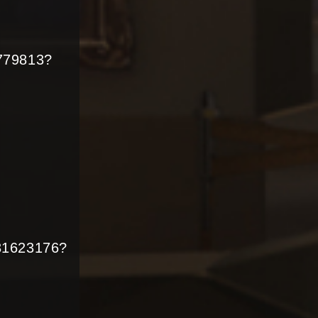
779813?
31623176?