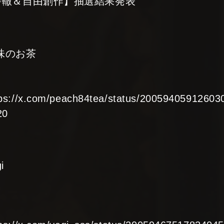
時轍＆自由創作】抽選結果発表
味のお茶
tps://x.com/peach84tea/status/2005940591260
20
i