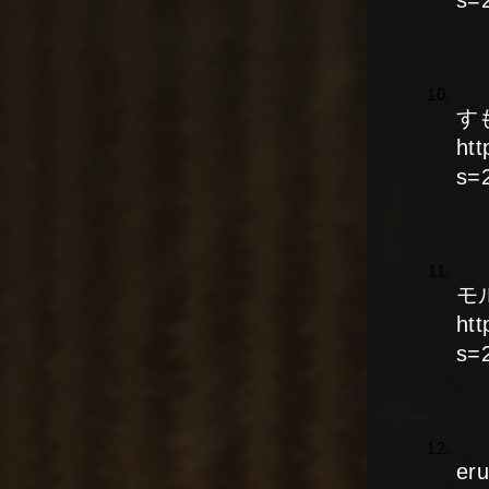
す
ht
s=
モ
ht
s=
er