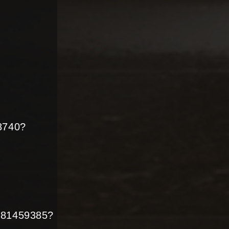
8740?
1281459385?