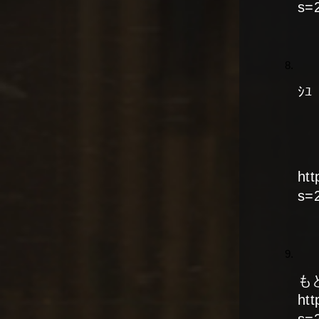
s=
ｼﾕ
ht
s=
も
ht
s=