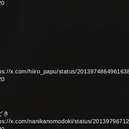
20
tps://x.com/hiiro_papu/status/201397486496163
20
どき
tps://x.com/nanikanomodoki/status/201397967
20