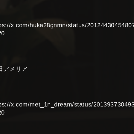
tps://x.com/huka28gnmn/status/2012443045480
20
田アメリア
tps://x.com/met_1n_dream/status/20139373049
20